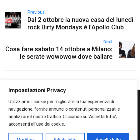
Previous
Dal 2 ottobre la nuova casa del lunedì
rock Dirty Mondays è l’Apollo Club
Next
Cosa fare sabato 14 ottobre a Milano:
le serate wowowow dove ballare
Impoastazioni Privacy
Utilizziamo i cookie per migliorare la tua esperienza di
WOWOWOW
navigazione, fornire annunci o contenuti personalizzati e
analizzare il nostro traffico. Cliccando su 'Accetta tutto',
SOLO IL MEGLIO...SECONDO ME!
acconsenti all'uso dei cookie.
Privacy Policy
Modifica
Rifiuta tutto
Accetta tutto