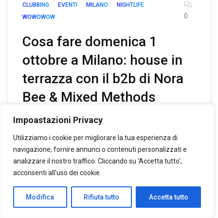
CLUBBING
EVENTI
MILANO
NIGHTLIFE
0
WOWOWOW
Cosa fare domenica 1
ottobre a Milano: house in
terrazza con il b2b di Nora
Bee & Mixed Methods
Impoastazioni Privacy
Happy Birthday Nora Bee!!! Una domenica speciale per
festeggiare un’amica, ma soprattutto una splendida dj
Utilizziamo i cookie per migliorare la tua esperienza di
che per il suo compleanno si mette in console in un back-
navigazione, fornire annunci o contenuti personalizzati e
to-back che tutti gli amanti della house music non
analizzare il nostro traffico. Cliccando su 'Accetta tutto',
dovrebbero perdersi. Un’occasione per me (e magari
acconsenti all'uso dei cookie.
anche per voi) per scoprire il Clér, un rooftop bar sul tetto
di […]
Modifica
Rifiuta tutto
Accetta tutto