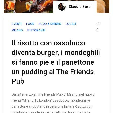
Claudio Burdi
EVENTI
FOOD
FOOD & DRINKS
LOCALI
0
MILANO
RISTORANTI
Il risotto con ossobuco
diventa burger, i mondeghili
si fanno pie e il panettone
un pudding al The Friends
Pub
Dal 24 marzo al The Friends Pub di Milano, nel nuovo
menu “Milano To London” ossobuco, mondeghili e
panettone si gustano in versione british Risotto con
ossobuco, mondeghili e panettone, tre icone della