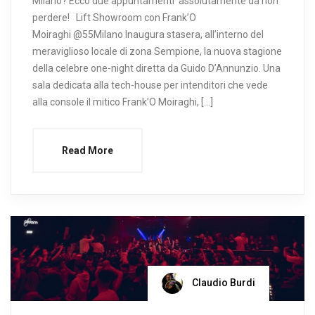
Milano? Ecco due appuntamenti assolutamente da non
perdere! Lift Showroom con Frank’O
Moiraghi @55Milano Inaugura stasera, all’interno del
meraviglioso locale di zona Sempione, la nuova stagione
della celebre one-night diretta da Guido D’Annunzio. Una
sala dedicata alla tech-house per intenditori che vede
alla console il mitico Frank’O Moiraghi, […]
Read More
Claudio Burdi