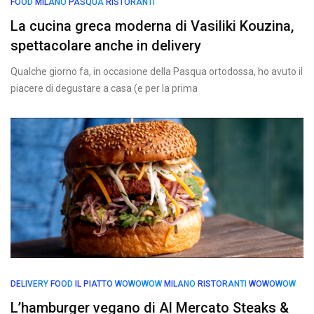
FOOD
MILANO
PASQUA
RISTORANTI
La cucina greca moderna di Vasiliki Kouzina,
spettacolare anche in delivery
Qualche giorno fa, in occasione della Pasqua ortodossa, ho avuto il
piacere di degustare a casa (e per la prima
DELIVERY
FOOD
IL PIATTO WOWOWOW
MILANO
RISTORANTI
WOWOWOW
L’hamburger vegano di Al Mercato Steaks &