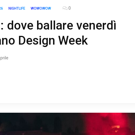
0
26
NIGHTLIFE
WOWOWOW
: dove ballare venerdì
lano Design Week
prile