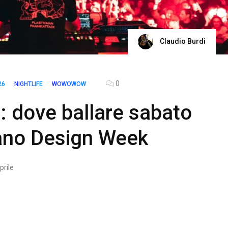
Claudio Burdi
0
26
NIGHTLIFE
WOWOWOW
: dove ballare sabato
lano Design Week
prile