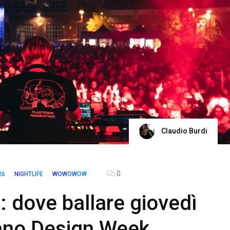
Claudio Burdi
0
26
NIGHTLIFE
WOWOWOW
: dove ballare giovedì
lano Design Week