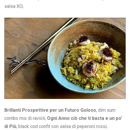
salsa XO;
Brillanti Prospettive per un Futuro Goloso
, dim sum
combo mix di ravioli;
Ogni Anno ciò che ti basta e un po’
di Più
, black cod confit con salsa di peperoni rossi;