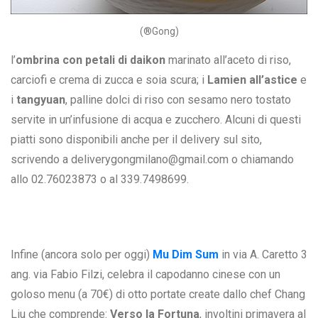
(®Gong)
l’
ombrina con petali di daikon
marinato all’aceto di riso,
carciofi e crema di zucca e soia scura; i
Lamien all’astice
e
i
tangyuan
, palline dolci di riso con sesamo nero tostato
servite in un’infusione di acqua e zucchero. Alcuni di questi
piatti sono disponibili anche per il delivery sul sito,
scrivendo a deliverygongmilano@gmail.com o chiamando
allo 02.76023873 o al 339.7498699.
Infine (ancora solo per oggi)
Mu Dim Sum
in via A. Caretto 3
ang. via Fabio Filzi, celebra il capodanno cinese con un
goloso menu (a 70€) di otto portate create dallo chef Chang
Liu che comprende:
Verso la Fortuna
, involtini primavera al