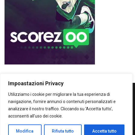
Impoastazioni Privacy
Utilizziamo i cookie per migliorare la tua esperienza di
WOWOWOW
navigazione, fornire annunci o contenuti personalizzati e
analizzare il nostro traffico. Cliccando su 'Accetta tutto',
SOLO IL MEGLIO...SECONDO ME!
acconsenti all'uso dei cookie.
Privacy Policy
Modifica
Rifiuta tutto
Accetta tutto
All Right Protected - Claudio Burdi 2024