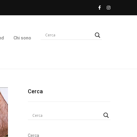
nd
Chi sono
Cerca
Cerca