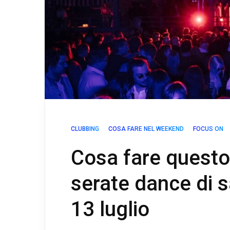
CLUBBING
COSA FARE NEL WEEKEND
FOCUS ON
Cosa fare questo
serate dance di 
13 luglio