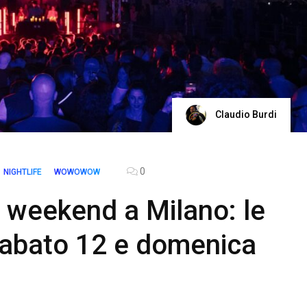
Claudio Burdi
0
NIGHTLIFE
WOWOWOW
 weekend a Milano: le
sabato 12 e domenica