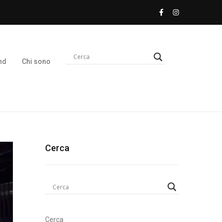
nd
Chi sono
Cerca
Cerca