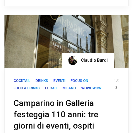
Claudio Burdi
COCKTAIL
DRINKS
EVENTI
FOCUS ON
0
FOOD & DRINKS
LOCALI
MILANO
WOWOWOW
Camparino in Galleria
festeggia 110 anni: tre
giorni di eventi, ospiti