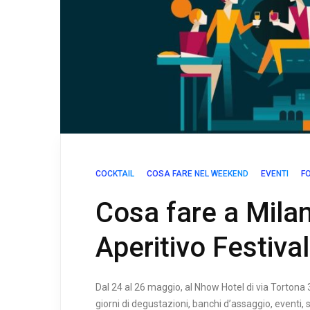
COCKTAIL
COSA FARE NEL WEEKEND
EVENTI
F
Cosa fare a Mila
Aperitivo Festiva
Dal 24 al 26 maggio, al Nhow Hotel di via Tortona 
giorni di degustazioni, banchi d’assaggio, eventi, 