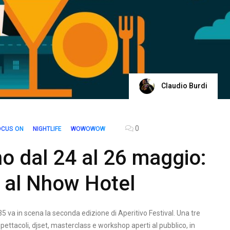
Claudio Burdi
0
OCUS ON
NIGHTLIFE
WOWOWOW
no dal 24 al 26 maggio:
l al Nhow Hotel
35 va in scena la seconda edizione di Aperitivo Festival. Una tre
spettacoli, djset, masterclass e workshop aperti al pubblico, in