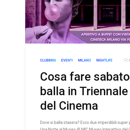
CLUBBING
EVENTI
MILANO
NIGHTLIFE
Cosa fare sabato 
balla in Triennale
del Cinema
Dove si balla stasera? Ecco due imperdibili super p
Una Notte al Museo @ MIC Museo Interattivo del C