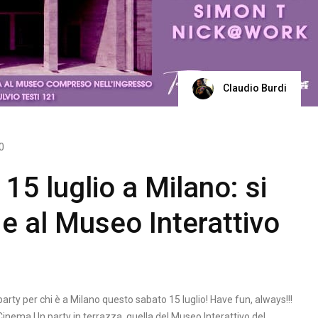
Claudio Burdi
0
15 luglio a Milano: si
 e al Museo Interattivo
arty per chi è a Milano questo sabato 15 luglio! Have fun, always!!!
inema Un party in terrazza, quella del Museo Interattivo del