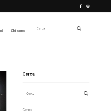
nd
Chi sono
Cerca
Cerca