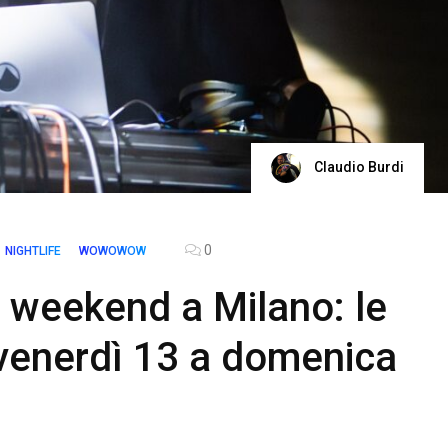
Claudio Burdi
0
NIGHTLIFE
WOWOWOW
 weekend a Milano: le
venerdì 13 a domenica