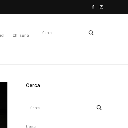
nd
Chi sono
Cerca
Cerca