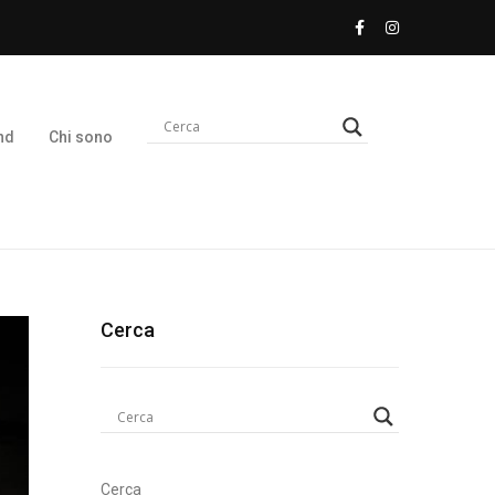
nd
Chi sono
Cerca
Cerca