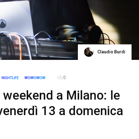
Claudio Burdi
0
NIGHTLIFE
WOWOWOW
 weekend a Milano: le
venerdì 13 a domenica