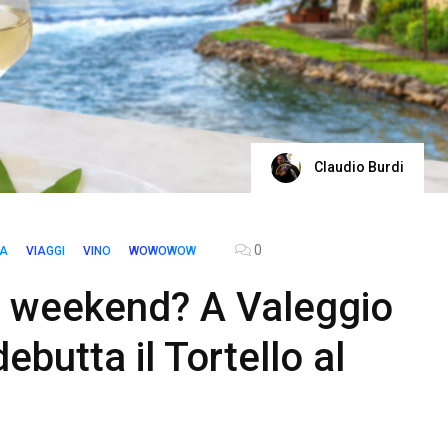
Claudio Burdi
0
TA
VIAGGI
VINO
WOWOWOW
o weekend? A Valeggio
utta il Tortello al