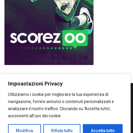
Impoastazioni Privacy
Utilizziamo i cookie per migliorare la tua esperienza di
WOWOWOW
navigazione, fornire annunci o contenuti personalizzati e
analizzare il nostro traffico. Cliccando su 'Accetta tutto',
SOLO IL MEGLIO...SECONDO ME!
acconsenti all'uso dei cookie.
Privacy Policy
Modifica
Rifiuta tutto
Accetta tutto
All Right Protected - Claudio Burdi 2024