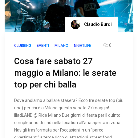
Claudio Burdi
0
CLUBBING
EVENTI
MILANO
NIGHTLIFE
Cosa fare sabato 27
maggio a Milano: le serate
top per chi balla
Dove andiamo a ballare stasera? Ecco tre serate top (più
una) per chi è a Milano questo sabato 27 maggio!
iliadLAND @ Ride Milano Due giorni di festa per il quinto
compleanno di iliad nella location all’aria aperta in zona
Navigli trasformata per l’occasioni in un “parco
divertimenti” a tema ricco di attrazioni, street food,