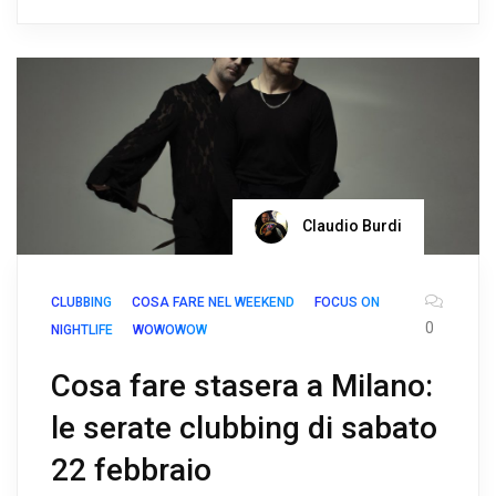
Claudio Burdi
CLUBBING
COSA FARE NEL WEEKEND
FOCUS ON
0
NIGHTLIFE
WOWOWOW
Cosa fare stasera a Milano:
le serate clubbing di sabato
22 febbraio