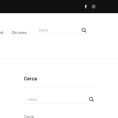
nd
Chi sono
Cerca
Cerca