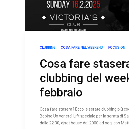
CLUBBING
COSA FARE NEL WEEKEND
FOCUS ON
Cosa fare stasera
clubbing del wee
febbraio
Cosa fare stasera? Ecco le serate clubbing più c
Bobino Un venerdì Lift speciale per la serata di S
dalle 22:30, djset house dal 2000 ad oggi con Mat