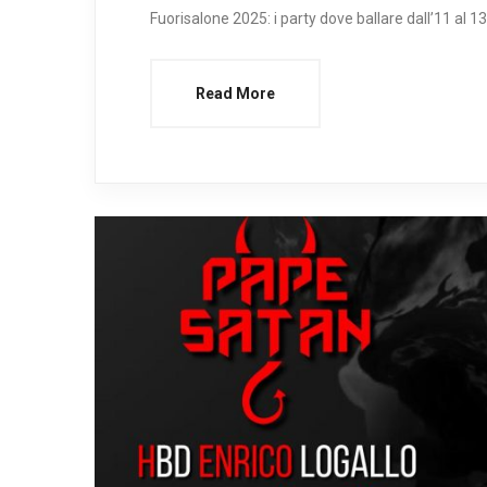
Fuorisalone 2025: i party dove ballare dall’11 al 13
Read More