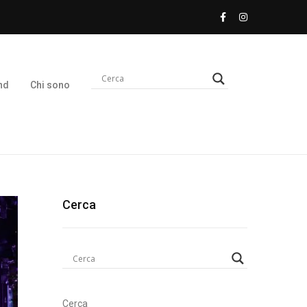
nd
Chi sono
Cerca
Cerca