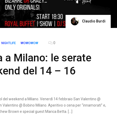
Claudio Burdi
0
NIGHTLIFE
WOWOWOW
 a Milano: le serate
kend del 14 – 16
ool del weekend a Milano. Venerdì 14 febbraio San Valentino @
an Valentino @ Bobino Milano. Aperitivo o cena per “innamorati” e,
thew Brown e special guest Marica Betta. […]