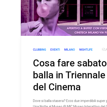
CLUBBING
EVENTI
MILANO
NIGHTLIFE
Cosa fare sabato 
balla in Triennale
del Cinema
Dove si balla stasera? Ecco due imperdibili super p
Una Notte al Museo @ MIC Museo Interattivo del C