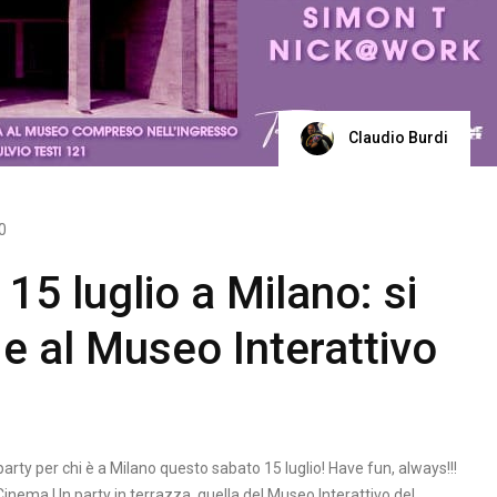
Claudio Burdi
0
15 luglio a Milano: si
 e al Museo Interattivo
arty per chi è a Milano questo sabato 15 luglio! Have fun, always!!!
inema Un party in terrazza, quella del Museo Interattivo del