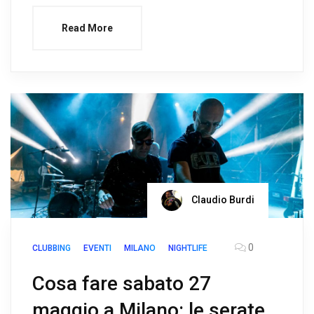
Read More
Claudio Burdi
0
CLUBBING
EVENTI
MILANO
NIGHTLIFE
Cosa fare sabato 27
maggio a Milano: le serate