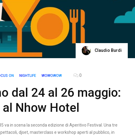
Claudio Burdi
0
OCUS ON
NIGHTLIFE
WOWOWOW
no dal 24 al 26 maggio:
l al Nhow Hotel
35 va in scena la seconda edizione di Aperitivo Festival. Una tre
spettacoli, djset, masterclass e workshop aperti al pubblico, in