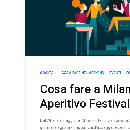
COCKTAIL
COSA FARE NEL WEEKEND
EVENTI
F
Cosa fare a Mila
Aperitivo Festiva
Dal 24 al 26 maggio, al Nhow Hotel di via Tortona 
giorni di degustazioni, banchi d’assaggio, eventi, 