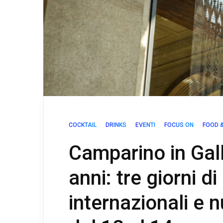
COCKTAIL
DRINKS
EVENTI
FOCUS ON
FOOD &
Camparino in Gal
anni: tre giorni di
internazionali e n