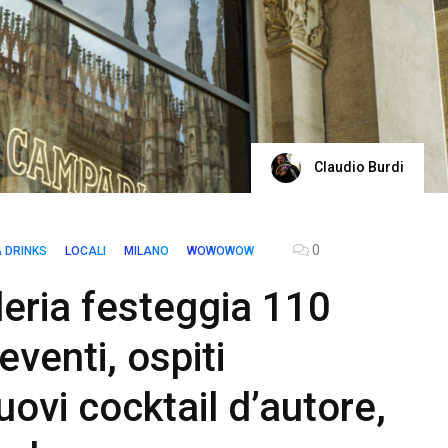
Claudio Burdi
0
 DRINKS
LOCALI
MILANO
WOWOWOW
leria festeggia 110
 eventi, ospiti
uovi cocktail d’autore,