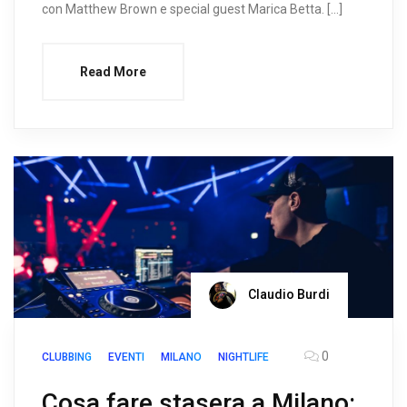
con Matthew Brown e special guest Marica Betta. […]
Read More
Claudio Burdi
0
CLUBBING
EVENTI
MILANO
NIGHTLIFE
Cosa fare stasera a Milano: