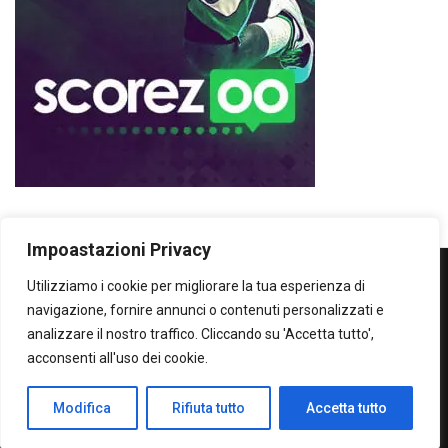
Impoastazioni Privacy
Utilizziamo i cookie per migliorare la tua esperienza di
WOWOWOW
navigazione, fornire annunci o contenuti personalizzati e
analizzare il nostro traffico. Cliccando su 'Accetta tutto',
SOLO IL MEGLIO...SECONDO ME!
acconsenti all'uso dei cookie.
Privacy Policy
Modifica
Rifiuta tutto
Accetta tutto
All Right Protected - Claudio Burdi 2024