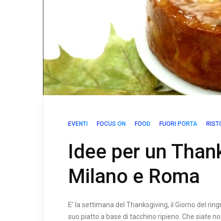
EVENTI
FOCUS ON
FOOD
FUORI PORTA
RIST
Idee per un Than
Milano e Roma
E’ la settimana del Thanksgiving, il Giorno del rin
suo piatto a base di tacchino ripieno. Che siate n