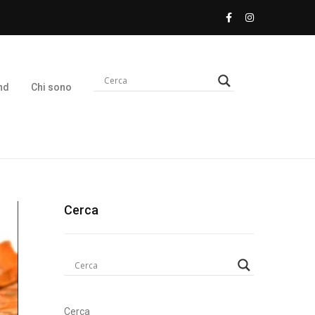
nd
Chi sono
Cerca
Cerca